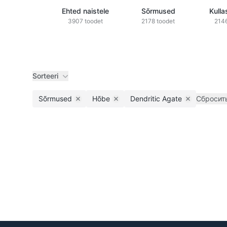
Ehted naistele
Sõrmused
Kulla
3907 toodet
2178 toodet
2146
Sorteeri
Sõrmused
Hõbe
Dendritic Agate
Сбросит
Remove filter
Remove filter
Remove filte
Tooted