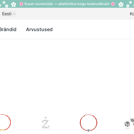
🌸 Kuum suvemüük — allahindlus kogu tootevalikule! 🌸
Eesti
K
Brändid
Arvustused