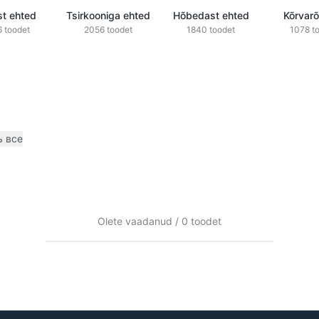
st ehted
Tsirkooniga ehted
Hõbedast ehted
Kõrvar
 toodet
2056 toodet
1840 toodet
1078 t
ь все
r
Olete vaadanud / 0 toodet