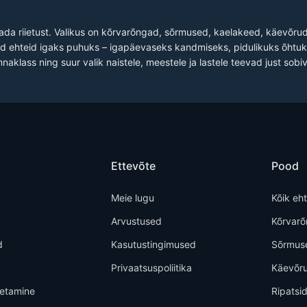
dada riietust. Valikus on kõrvarõngad, sõrmused, kaelakeed, käevõrud 
iad ehteid igaks puhuks – igapäevaseks kandmiseks, pidulikuks õhtuks
nnaklass ning suur valik naistele, meestele ja lastele teevad just sobiv
Ettevõte
Pood
Meie lugu
Kõik eh
Arvustused
Kõrvar
d
Kasutustingimused
Sõrmus
Privaatsuspoliitika
Käevõr
metamine
Ripatsi