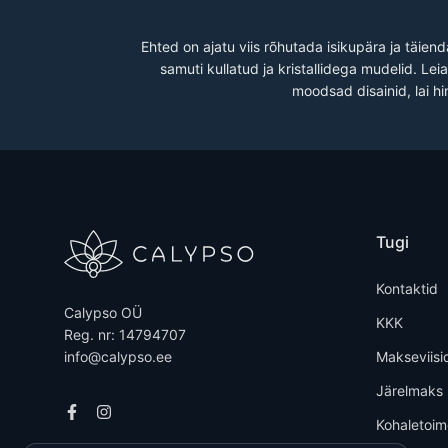
Ehted on ajatu viis rõhutada isikupära ja täien
samuti kullatud ja kristallidega mudelid. Le
moodsad disainid, lai hi
Tugi
Kontaktid
Calypso OÜ
KKK
Reg. nr: 14794707
info@calypso.ee
Makseviisi
Järelmaks
Kohaletoi