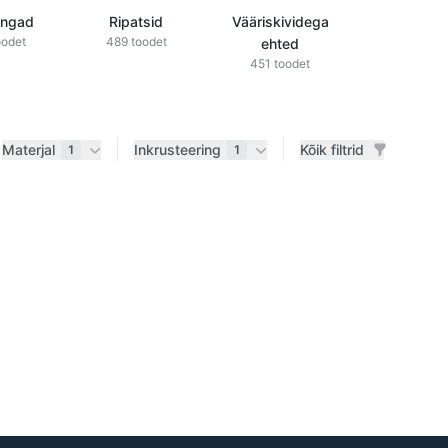
õngad
Ripatsid
Vääriskividega
Teemantid
oodet
489 toodet
ehted
ehted
451 toodet
433 tood
Materjal
Inkrusteering
Kõik filtrid
1
1