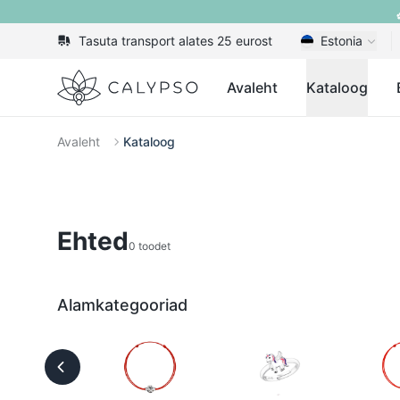
Tasuta transport alates 25 eurost
Estonia
Calypso
Avaleht
Kataloog
Avaleht
Kataloog
Ehted
0 toodet
Alamkategooriad