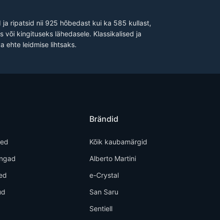
ja ripatsid nii 925 hõbedast kui ka 585 kullast,
 või kingituseks lähedasele. Klassikalised ja
a ehte leidmise lihtsaks.
Brändid
ted
Kõik kaubamärgid
õngad
Alberto Martini
ed
e-Crystal
ud
San Saru
d
Sentiell